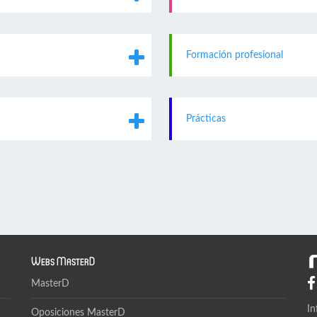
Formación profesional
Prácticas
Webs MasterD
MasterD
In
Oposiciones MasterD