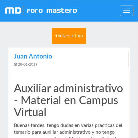
mD
Foro MasterD
Toggle
navig
Volver al foro
Juan Antonio
28-01-2019
Auxiliar administrativo
- Material en Campus
Virtual
Buenas tardes, tengo dudas en varias prácticas del
temario para auxiliar administrativo y no tengo